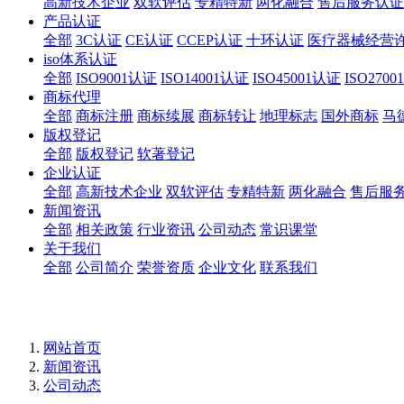
高新技术企业
双软评估
专精特新
两化融合
售后服务认证
产品认证
全部
3C认证
CE认证
CCEP认证
十环认证
医疗器械经营
iso体系认证
全部
ISO9001认证
ISO14001认证
ISO45001认证
ISO270
商标代理
全部
商标注册
商标续展
商标转让
地理标志
国外商标
马
版权登记
全部
版权登记
软著登记
企业认证
全部
高新技术企业
双软评估
专精特新
两化融合
售后服
新闻资讯
全部
相关政策
行业资讯
公司动态
常识课堂
关于我们
全部
公司简介
荣誉资质
企业文化
联系我们
网站首页
新闻资讯
公司动态