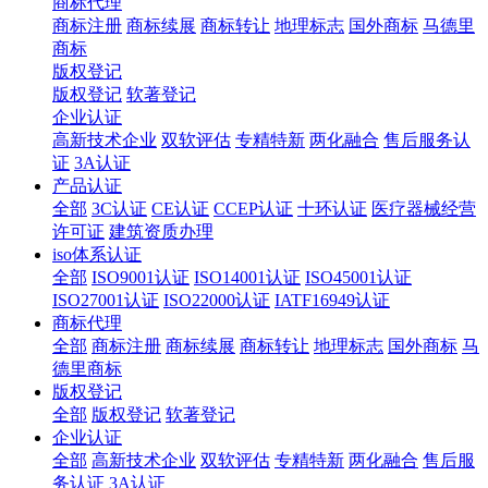
商标代理
商标注册
商标续展
商标转让
地理标志
国外商标
马德里
商标
版权登记
版权登记
软著登记
企业认证
高新技术企业
双软评估
专精特新
两化融合
售后服务认
证
3A认证
产品认证
全部
3C认证
CE认证
CCEP认证
十环认证
医疗器械经营
许可证
建筑资质办理
iso体系认证
全部
ISO9001认证
ISO14001认证
ISO45001认证
ISO27001认证
ISO22000认证
IATF16949认证
商标代理
全部
商标注册
商标续展
商标转让
地理标志
国外商标
马
德里商标
版权登记
全部
版权登记
软著登记
企业认证
全部
高新技术企业
双软评估
专精特新
两化融合
售后服
务认证
3A认证