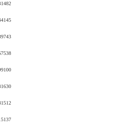
31482
44145
89743
67538
99100
31630
81512
15137