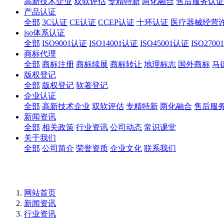
高新技术企业
双软评估
专精特新
两化融合
售后服务认证
产品认证
全部
3C认证
CE认证
CCEP认证
十环认证
医疗器械经营
iso体系认证
全部
ISO9001认证
ISO14001认证
ISO45001认证
ISO270
商标代理
全部
商标注册
商标续展
商标转让
地理标志
国外商标
马
版权登记
全部
版权登记
软著登记
企业认证
全部
高新技术企业
双软评估
专精特新
两化融合
售后服
新闻资讯
全部
相关政策
行业资讯
公司动态
常识课堂
关于我们
全部
公司简介
荣誉资质
企业文化
联系我们
网站首页
新闻资讯
行业资讯