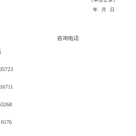
年 月 日
咨询电话
话
05723
16711
63268
10176