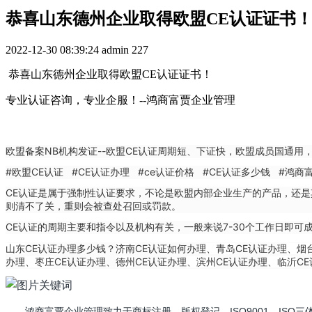
恭喜山东德州企业取得欧盟CE认证证书
2022-12-30 08:39:24
admin
227
恭喜山东德州企业取得欧盟CE认证证书！
专业认证咨询，专业企服！--鸿商富贾企业管理
欧盟备案NB机构发证--
欧盟CE认证
周期短、下证快，欧盟成员国通用，
#欧盟CE认证 #CE认证办理 #ce认证价格 #CE认证多少钱 #鸿
CE认证是属于强制性认证要求，不论是欧盟内部企业生产的产品，还是
则清不了关，重则会被查处召回或罚款。
CE认证的周期主要和指令以及机构有关，一般来说7-30个工作日即
CE认证办理多少钱？
CE认证如何办理
CE认证办理
山东
济南
、青岛
、烟
办理
CE认证办理、
CE认证办理
CE认证办理
C
、枣庄
德州
、滨州
、临沂
鸿商富贾企业管理致力于商标注册、版权登记、ISO9001、ISO三体系、I