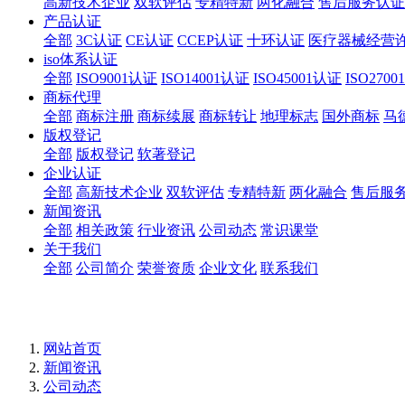
高新技术企业
双软评估
专精特新
两化融合
售后服务认证
产品认证
全部
3C认证
CE认证
CCEP认证
十环认证
医疗器械经营
iso体系认证
全部
ISO9001认证
ISO14001认证
ISO45001认证
ISO270
商标代理
全部
商标注册
商标续展
商标转让
地理标志
国外商标
马
版权登记
全部
版权登记
软著登记
企业认证
全部
高新技术企业
双软评估
专精特新
两化融合
售后服
新闻资讯
全部
相关政策
行业资讯
公司动态
常识课堂
关于我们
全部
公司简介
荣誉资质
企业文化
联系我们
网站首页
新闻资讯
公司动态