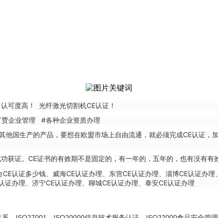
！
认可度高！ 光纤激光切割机CE认证！
商富贾企业管理 #各种企业资质办理
其他国生产的产品，要想在欧盟市场上自由流通，就必须完成CE认证，加
可成功获证。CE证书的有效期不是固定的，有一年的，五年的，也有没有
CE认证多少钱
CE认证办理
CE认证办理
CE认证办理
台
、威海
、东营
、淄博
E认证办理
CE认证办理
CE认证办理
CE认证办理
、济宁
、聊城
、泰安
SO27001、ISO20000信息技术服务认证、ISO22000食品安全管理体系