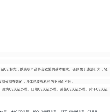
贴CE 标志，以表明产品符合欧盟的基本要求。否则属于违法行为，轻
有效期长期有效的，具体也要视机构的不同而不同。
CE认证办理
CE认证办理
CE认证办理
CE认证
、潍坊
、日照
、莱芜
、菏泽
、HACCP认证、ISO13485认证、IATF16049认证、CMMI、