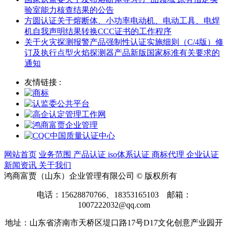
验室能力核查结果的公告
方圆认证关于熔断体、小功率电动机、电动工具、电焊
机自我声明结果转换CCC证书的工作程序
关于火灾探测报警产品强制性认证实施细则（C/4版）修
订及执行点型火焰探测器产品新版国家标准有关要求的
通知
友情链接 :
网站首页
业务范围
产品认证
iso体系认证
商标代理
企业认证
新闻资讯
关于我们
鸿商富贾（山东）企业管理有限公司 © 版权所有
电话：15628870766、18353165103 邮箱：
1007222032@qq.com
地址：山东省济南市天桥区堤口路17号D17文化创意产业园开