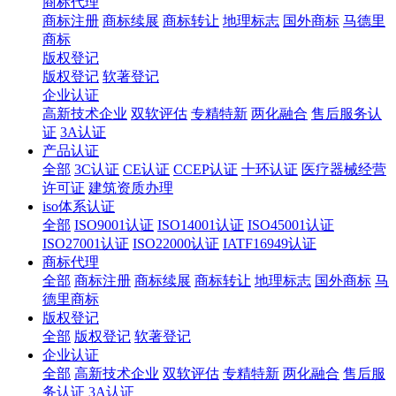
商标代理
商标注册
商标续展
商标转让
地理标志
国外商标
马德里
商标
版权登记
版权登记
软著登记
企业认证
高新技术企业
双软评估
专精特新
两化融合
售后服务认
证
3A认证
产品认证
全部
3C认证
CE认证
CCEP认证
十环认证
医疗器械经营
许可证
建筑资质办理
iso体系认证
全部
ISO9001认证
ISO14001认证
ISO45001认证
ISO27001认证
ISO22000认证
IATF16949认证
商标代理
全部
商标注册
商标续展
商标转让
地理标志
国外商标
马
德里商标
版权登记
全部
版权登记
软著登记
企业认证
全部
高新技术企业
双软评估
专精特新
两化融合
售后服
务认证
3A认证