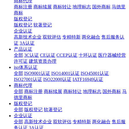
商标代理
商标注册
商标续展
商标转让
地理标志
国外商标
马德里
商标
版权登记
版权登记
软著登记
企业认证
高新技术企业
双软评估
专精特新
两化融合
售后服务认
证
3A认证
产品认证
全部
3C认证
CE认证
CCEP认证
十环认证
医疗器械经营
许可证
建筑资质办理
iso体系认证
全部
ISO9001认证
ISO14001认证
ISO45001认证
ISO27001认证
ISO22000认证
IATF16949认证
商标代理
全部
商标注册
商标续展
商标转让
地理标志
国外商标
马
德里商标
版权登记
全部
版权登记
软著登记
企业认证
全部
高新技术企业
双软评估
专精特新
两化融合
售后服
务认证
3A认证