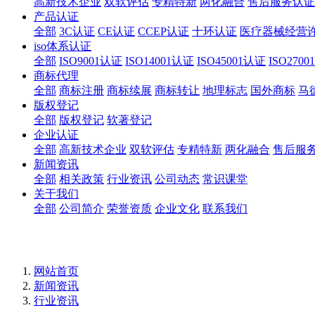
高新技术企业
双软评估
专精特新
两化融合
售后服务认证
产品认证
全部
3C认证
CE认证
CCEP认证
十环认证
医疗器械经营
iso体系认证
全部
ISO9001认证
ISO14001认证
ISO45001认证
ISO270
商标代理
全部
商标注册
商标续展
商标转让
地理标志
国外商标
马
版权登记
全部
版权登记
软著登记
企业认证
全部
高新技术企业
双软评估
专精特新
两化融合
售后服
新闻资讯
全部
相关政策
行业资讯
公司动态
常识课堂
关于我们
全部
公司简介
荣誉资质
企业文化
联系我们
网站首页
新闻资讯
行业资讯