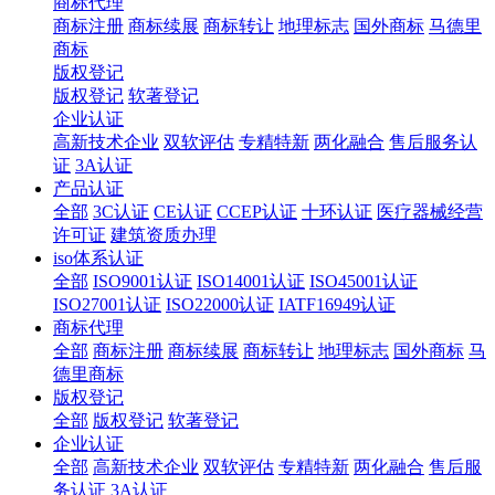
商标代理
商标注册
商标续展
商标转让
地理标志
国外商标
马德里
商标
版权登记
版权登记
软著登记
企业认证
高新技术企业
双软评估
专精特新
两化融合
售后服务认
证
3A认证
产品认证
全部
3C认证
CE认证
CCEP认证
十环认证
医疗器械经营
许可证
建筑资质办理
iso体系认证
全部
ISO9001认证
ISO14001认证
ISO45001认证
ISO27001认证
ISO22000认证
IATF16949认证
商标代理
全部
商标注册
商标续展
商标转让
地理标志
国外商标
马
德里商标
版权登记
全部
版权登记
软著登记
企业认证
全部
高新技术企业
双软评估
专精特新
两化融合
售后服
务认证
3A认证