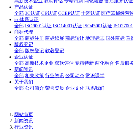
高新技术企业
双软评估
专精特新
两化融合
售后服务认证
产品认证
全部
3C认证
CE认证
CCEP认证
十环认证
医疗器械经营
iso体系认证
全部
ISO9001认证
ISO14001认证
ISO45001认证
ISO270
商标代理
全部
商标注册
商标续展
商标转让
地理标志
国外商标
马
版权登记
全部
版权登记
软著登记
企业认证
全部
高新技术企业
双软评估
专精特新
两化融合
售后服
新闻资讯
全部
相关政策
行业资讯
公司动态
常识课堂
关于我们
全部
公司简介
荣誉资质
企业文化
联系我们
网站首页
新闻资讯
行业资讯