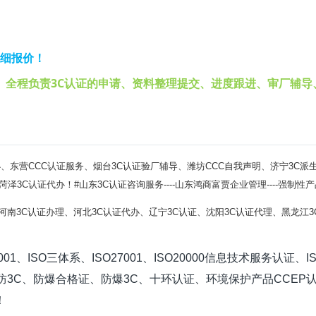
详细报价！
】全程负责3C认证的申请、资料整理提交、进度跟进、审厂辅导
办
、东营CCC认证服务、烟台
3C认证验厂辅导
、潍坊CCC自我声明、济宁
3C派
菏泽
3C认证代办！#山东
3C认证咨询服务----山东鸿商富贾企业管理----强
#河南
3C认证办理
、河北
3C认证代办
、辽宁
3C认证
、沈阳
3C认证代理
、黑龙江
SO三体系、ISO27001、ISO20000信息技术服务认证、IS
认证、消防3C、防爆合格证、防爆3C、十环认证、环境保护产品CC
！