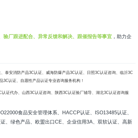
、验厂跟进配合、异常反馈和解决、跟催报告等事宜
，助力企
生
、泰安消防产品3C认证、威海防爆产品
3C认证
、日照
3C认证咨询
、临沂
3C
制性产品3C认证、自愿性产品认证专业咨询服务机构！
3C认证代办
、山西
3C认证咨询
、陕西
3C认证验厂辅导
、湖北
3C认证咨询服
O22000食品安全管理体系、HACCP认证、ISO13485认证、
EP认证、绿色产品、欧盟出口CE、企业信用3A、双软认证、高新