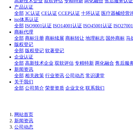
高新技术企业
双软评估
专精特新
两化融合
售后服务认证
产品认证
全部
3C认证
CE认证
CCEP认证
十环认证
医疗器械经营
iso体系认证
全部
ISO9001认证
ISO14001认证
ISO45001认证
ISO270
商标代理
全部
商标注册
商标续展
商标转让
地理标志
国外商标
马
版权登记
全部
版权登记
软著登记
企业认证
全部
高新技术企业
双软评估
专精特新
两化融合
售后服
新闻资讯
全部
相关政策
行业资讯
公司动态
常识课堂
关于我们
全部
公司简介
荣誉资质
企业文化
联系我们
网站首页
新闻资讯
公司动态