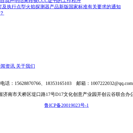
自我声明结果转换CCC证书的工作程序
修订及执行点型火焰探测器产品新版国家标准有关要求的通知
？
新闻资讯
关于我们
电话：15628870766、18353165103 邮箱：1007222032@qq.com
省济南市天桥区堤口路17号D17文化创意产业园开创云谷联合办公区
鲁ICP备20019023号-1