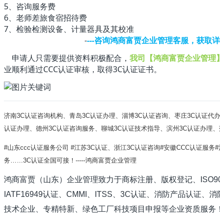
5、咨询服务费
6、老师差旅食宿招待费
7、检验检测设备、计量器具及其校准
-
---咨询鸿商富贾企业管理客服，获取
申请人只需要提供资料积极配合，
我司【鸿商富贾企业管理
业顺利通过CCC认证审核，取得3C认证证书。
济南3C认证咨询机构、青岛
3C认证办理
、淄博
3C认证咨询
、枣庄
3C认证代
认证办理
、德州
3C认证咨询服务
、聊城
3C认证技术指导
、滨
州
3C认证办理
、
#山东ccc认证服务公司 #江苏
3C认证
、浙江
3C认证咨询#安徽CCC认证服务
务……3C认证全国可接！-----鸿商富贾企业管理
鸿商富贾（山东）企业管理致力于商标注册、版权登记、ISO9001、I
IATF16949认证、CMMI、ITSS、3C认证、消防产品
技术企业、专精特新、绿色工厂科技项目申报等企业资质服务