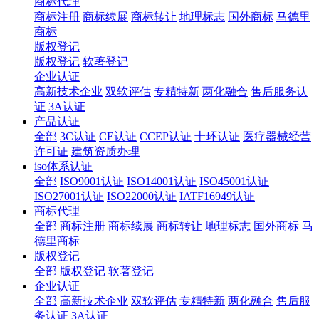
商标代理
商标注册
商标续展
商标转让
地理标志
国外商标
马德里
商标
版权登记
版权登记
软著登记
企业认证
高新技术企业
双软评估
专精特新
两化融合
售后服务认
证
3A认证
产品认证
全部
3C认证
CE认证
CCEP认证
十环认证
医疗器械经营
许可证
建筑资质办理
iso体系认证
全部
ISO9001认证
ISO14001认证
ISO45001认证
ISO27001认证
ISO22000认证
IATF16949认证
商标代理
全部
商标注册
商标续展
商标转让
地理标志
国外商标
马
德里商标
版权登记
全部
版权登记
软著登记
企业认证
全部
高新技术企业
双软评估
专精特新
两化融合
售后服
务认证
3A认证