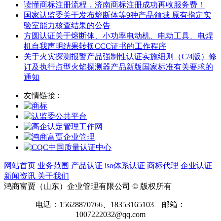
读懂商标注册流程，济南商标注册成功再收服务费！
国家认监委关于发布熔断体等9种产品领域 原有指定实
验室能力核查结果的公告
方圆认证关于熔断体、小功率电动机、电动工具、电焊
机自我声明结果转换CCC证书的工作程序
关于火灾探测报警产品强制性认证实施细则（C/4版）修
订及执行点型火焰探测器产品新版国家标准有关要求的
通知
友情链接 :
网站首页
业务范围
产品认证
iso体系认证
商标代理
企业认证
新闻资讯
关于我们
鸿商富贾（山东）企业管理有限公司 © 版权所有
电话：15628870766、18353165103 邮箱：
1007222032@qq.com