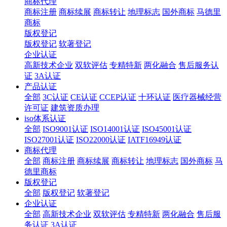
商标代理
商标注册
商标续展
商标转让
地理标志
国外商标
马德里
商标
版权登记
版权登记
软著登记
企业认证
高新技术企业
双软评估
专精特新
两化融合
售后服务认
证
3A认证
产品认证
全部
3C认证
CE认证
CCEP认证
十环认证
医疗器械经营
许可证
建筑资质办理
iso体系认证
全部
ISO9001认证
ISO14001认证
ISO45001认证
ISO27001认证
ISO22000认证
IATF16949认证
商标代理
全部
商标注册
商标续展
商标转让
地理标志
国外商标
马
德里商标
版权登记
全部
版权登记
软著登记
企业认证
全部
高新技术企业
双软评估
专精特新
两化融合
售后服
务认证
3A认证