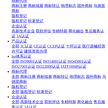
商标代理
商标注册
商标续展
商标转让
地理标志
国外商标
马德里
商标
版权登记
版权登记
软著登记
企业认证
高新技术企业
双软评估
专精特新
两化融合
售后服务认
证
3A认证
产品认证
全部
3C认证
CE认证
CCEP认证
十环认证
医疗器械经营
许可证
建筑资质办理
iso体系认证
全部
ISO9001认证
ISO14001认证
ISO45001认证
ISO27001认证
ISO22000认证
IATF16949认证
商标代理
全部
商标注册
商标续展
商标转让
地理标志
国外商标
马
德里商标
版权登记
全部
版权登记
软著登记
企业认证
全部
高新技术企业
双软评估
专精特新
两化融合
售后服
务认证
3A认证