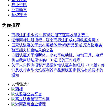
行业资讯
公司动态
常识课堂
为你推荐
商标注册多少钱？ 商标注册下证再收服务费！
读懂商标注册流程，济南商标注册成功再收服务费！
国家认监委关于发布熔断体等9种产品领域 原有指定实
验室能力核查结果的公告
方圆认证关于熔断体、小功率电动机、电动工具、电焊
机自我声明结果转换CCC证书的工作程序
关于火灾探测报警产品强制性认证实施细则（C/4版）修
订及执行点型火焰探测器产品新版国家标准有关要求的
通知
友情链接 :