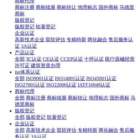
商标代理
商标注册
商标续展
商标转让
地理标志
国外商标
马德里
商标
版权登记
版权登记
软著登记
企业认证
高新技术企业
双软评估
专精特新
两化融合
售后服务认
证
3A认证
产品认证
全部
3C认证
CE认证
CCEP认证
十环认证
医疗器械经营
许可证
建筑资质办理
iso体系认证
全部
ISO9001认证
ISO14001认证
ISO45001认证
ISO27001认证
ISO22000认证
IATF16949认证
商标代理
全部
商标注册
商标续展
商标转让
地理标志
国外商标
马
德里商标
版权登记
全部
版权登记
软著登记
企业认证
全部
高新技术企业
双软评估
专精特新
两化融合
售后服
务认证
3A认证