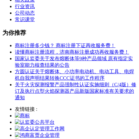
行业资讯
公司动态
常识课堂
为你推荐
商标注册多少钱？ 商标注册下证再收服务费！
读懂商标注册流程，济南商标注册成功再收服务费！
国家认监委关于发布熔断体等9种产品领域 原有指定实
验室能力核查结果的公告
方圆认证关于熔断体、小功率电动机、电动工具、电焊
机自我声明结果转换CCC证书的工作程序
关于火灾探测报警产品强制性认证实施细则（C/4版）修
订及执行点型火焰探测器产品新版国家标准有关要求的
通知
友情链接 :