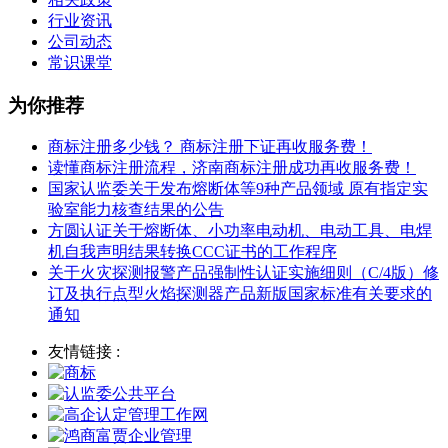
行业资讯
公司动态
常识课堂
为你推荐
商标注册多少钱？ 商标注册下证再收服务费！
读懂商标注册流程，济南商标注册成功再收服务费！
国家认监委关于发布熔断体等9种产品领域 原有指定实
验室能力核查结果的公告
方圆认证关于熔断体、小功率电动机、电动工具、电焊
机自我声明结果转换CCC证书的工作程序
关于火灾探测报警产品强制性认证实施细则（C/4版）修
订及执行点型火焰探测器产品新版国家标准有关要求的
通知
友情链接 :