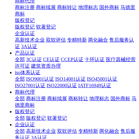
商标代理
商标注册
商标续展
商标转让
地理标志
国外商标
马德里
商标
版权登记
版权登记
软著登记
企业认证
高新技术企业
双软评估
专精特新
两化融合
售后服务认
证
3A认证
产品认证
全部
3C认证
CE认证
CCEP认证
十环认证
医疗器械经营
许可证
建筑资质办理
iso体系认证
全部
ISO9001认证
ISO14001认证
ISO45001认证
ISO27001认证
ISO22000认证
IATF16949认证
商标代理
全部
商标注册
商标续展
商标转让
地理标志
国外商标
马
德里商标
版权登记
全部
版权登记
软著登记
企业认证
全部
高新技术企业
双软评估
专精特新
两化融合
售后服
务认证
3A认证