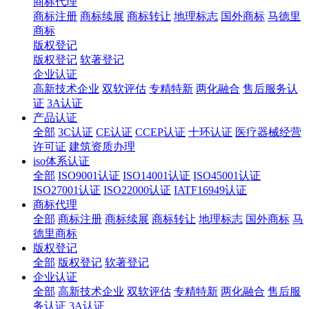
商标代理
商标注册
商标续展
商标转让
地理标志
国外商标
马德里
商标
版权登记
版权登记
软著登记
企业认证
高新技术企业
双软评估
专精特新
两化融合
售后服务认
证
3A认证
产品认证
全部
3C认证
CE认证
CCEP认证
十环认证
医疗器械经营
许可证
建筑资质办理
iso体系认证
全部
ISO9001认证
ISO14001认证
ISO45001认证
ISO27001认证
ISO22000认证
IATF16949认证
商标代理
全部
商标注册
商标续展
商标转让
地理标志
国外商标
马
德里商标
版权登记
全部
版权登记
软著登记
企业认证
全部
高新技术企业
双软评估
专精特新
两化融合
售后服
务认证
3A认证