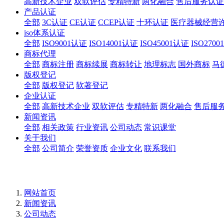
高新技术企业
双软评估
专精特新
两化融合
售后服务认证
产品认证
全部
3C认证
CE认证
CCEP认证
十环认证
医疗器械经营
iso体系认证
全部
ISO9001认证
ISO14001认证
ISO45001认证
ISO270
商标代理
全部
商标注册
商标续展
商标转让
地理标志
国外商标
马
版权登记
全部
版权登记
软著登记
企业认证
全部
高新技术企业
双软评估
专精特新
两化融合
售后服
新闻资讯
全部
相关政策
行业资讯
公司动态
常识课堂
关于我们
全部
公司简介
荣誉资质
企业文化
联系我们
网站首页
新闻资讯
公司动态