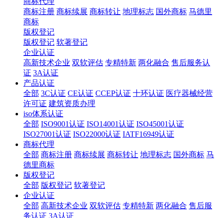
商标代理
商标注册
商标续展
商标转让
地理标志
国外商标
马德里
商标
版权登记
版权登记
软著登记
企业认证
高新技术企业
双软评估
专精特新
两化融合
售后服务认
证
3A认证
产品认证
全部
3C认证
CE认证
CCEP认证
十环认证
医疗器械经营
许可证
建筑资质办理
iso体系认证
全部
ISO9001认证
ISO14001认证
ISO45001认证
ISO27001认证
ISO22000认证
IATF16949认证
商标代理
全部
商标注册
商标续展
商标转让
地理标志
国外商标
马
德里商标
版权登记
全部
版权登记
软著登记
企业认证
全部
高新技术企业
双软评估
专精特新
两化融合
售后服
务认证
3A认证