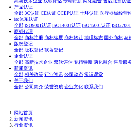
高新技术企业
双软评估
专精特新
两化融合
售后服务认证
产品认证
全部
3C认证
CE认证
CCEP认证
十环认证
医疗器械经营
iso体系认证
全部
ISO9001认证
ISO14001认证
ISO45001认证
ISO270
商标代理
全部
商标注册
商标续展
商标转让
地理标志
国外商标
马
版权登记
全部
版权登记
软著登记
企业认证
全部
高新技术企业
双软评估
专精特新
两化融合
售后服
新闻资讯
全部
相关政策
行业资讯
公司动态
常识课堂
关于我们
全部
公司简介
荣誉资质
企业文化
联系我们
网站首页
新闻资讯
行业资讯