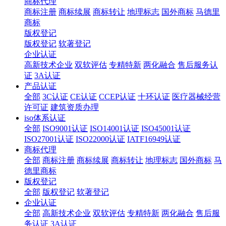
商标代理
商标注册
商标续展
商标转让
地理标志
国外商标
马德里
商标
版权登记
版权登记
软著登记
企业认证
高新技术企业
双软评估
专精特新
两化融合
售后服务认
证
3A认证
产品认证
全部
3C认证
CE认证
CCEP认证
十环认证
医疗器械经营
许可证
建筑资质办理
iso体系认证
全部
ISO9001认证
ISO14001认证
ISO45001认证
ISO27001认证
ISO22000认证
IATF16949认证
商标代理
全部
商标注册
商标续展
商标转让
地理标志
国外商标
马
德里商标
版权登记
全部
版权登记
软著登记
企业认证
全部
高新技术企业
双软评估
专精特新
两化融合
售后服
务认证
3A认证