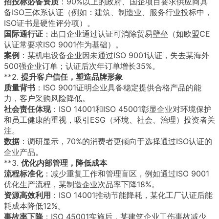
招投标必备资质
：90%以上的政府、国企项目要求供应商具
备ISO三体系认证（例如：建筑、制造业、服务行业投标中，
ISO证书是硬性评分项）。
国际通行证
：出口企业通过认证可消除贸易壁垒（如欧盟CE
认证常要求ISO 9001作为基础）。
案例
：某机电设备企业因未通过ISO 9001认证，失去某海外
500强企业订单；认证后次年订单增长35%。
**2.
提升客户信任，塑造品牌形象
质量背书
：ISO 9001证明企业具备稳定提供合格产品的能
力，客户采购风险降低。
社会责任体现
：ISO 14001和ISO 45001彰显企业对环境保护
和员工健康的重视，吸引ESG（环境、社会、治理）投资者关
注。
数据
：调研显示，70%的消费者更倾向于选择通过ISO认证的
企业产品。
**3.
优化内部管理，降低成本
流程标准化
：减少重复工作和管理盲区，例如通过ISO 9001
优化生产流程，某制造企业次品率下降18%。
资源高效利用
：ISO 14001推动节能降耗，某化工厂认证后能
耗成本降低12%。
事故率下降
：ISO 45001实施后，某建筑企业工伤事故减少