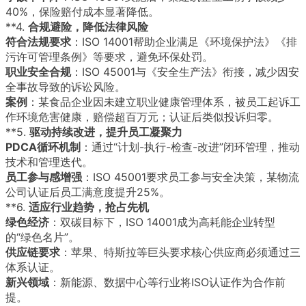
40%，保险赔付成本显著降低。
**4.
合规避险，降低法律风险
符合法规要求
：ISO 14001帮助企业满足《环境保护法》《排
污许可管理条例》等要求，避免环保处罚。
职业安全合规
：ISO 45001与《安全生产法》衔接，减少因安
全事故导致的诉讼风险。
案例
：某食品企业因未建立职业健康管理体系，被员工起诉工
作环境危害健康，赔偿超百万元；认证后类似投诉归零。
**5.
驱动持续改进，提升员工凝聚力
PDCA循环机制
：通过“计划-执行-检查-改进”闭环管理，推动
技术和管理迭代。
员工参与感增强
：ISO 45001要求员工参与安全决策，某物流
公司认证后员工满意度提升25%。
**6.
适应行业趋势，抢占先机
绿色经济
：双碳目标下，ISO 14001成为高耗能企业转型
的“绿色名片”。
供应链要求
：苹果、特斯拉等巨头要求核心供应商必须通过三
体系认证。
新兴领域
：新能源、数据中心等行业将ISO认证作为合作前
提。