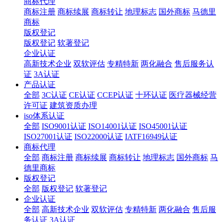
商标代理
商标注册
商标续展
商标转让
地理标志
国外商标
马德里
商标
版权登记
版权登记
软著登记
企业认证
高新技术企业
双软评估
专精特新
两化融合
售后服务认
证
3A认证
产品认证
全部
3C认证
CE认证
CCEP认证
十环认证
医疗器械经营
许可证
建筑资质办理
iso体系认证
全部
ISO9001认证
ISO14001认证
ISO45001认证
ISO27001认证
ISO22000认证
IATF16949认证
商标代理
全部
商标注册
商标续展
商标转让
地理标志
国外商标
马
德里商标
版权登记
全部
版权登记
软著登记
企业认证
全部
高新技术企业
双软评估
专精特新
两化融合
售后服
务认证
3A认证