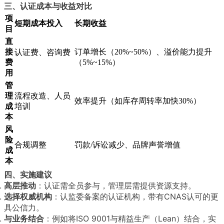
三、认证成本与收益对比
项
短期成本投入
长期收益
目
直
接
订单增长（20%~50%）、溢价能力提升
认证费、咨询费
费
（5%~15%）
用
管
理
流程改造、人员
效率提升（如库存周转率加快30%）
成
培训
本
风
险
合规调整
罚款/诉讼减少、品牌声誉增值
成
本
四、实施建议
高层推动
：认证需全员参与，管理层需提供资源支持。
选择权威机构
：认监委备案的认证机构，带有CNAS认可的更
具公信力。
与业务结合
：例如将ISO 9001与精益生产（Lean）结合，实