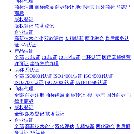
商标代理
商标注册
商标续展
商标转让
地理标志
国外商标
马德里
商标
版权登记
版权登记
软著登记
企业认证
高新技术企业
双软评估
专精特新
两化融合
售后服务认
证
3A认证
产品认证
全部
3C认证
CE认证
CCEP认证
十环认证
医疗器械经营
许可证
建筑资质办理
iso体系认证
全部
ISO9001认证
ISO14001认证
ISO45001认证
ISO27001认证
ISO22000认证
IATF16949认证
商标代理
全部
商标注册
商标续展
商标转让
地理标志
国外商标
马
德里商标
版权登记
全部
版权登记
软著登记
企业认证
全部
高新技术企业
双软评估
专精特新
两化融合
售后服
务认证
3A认证