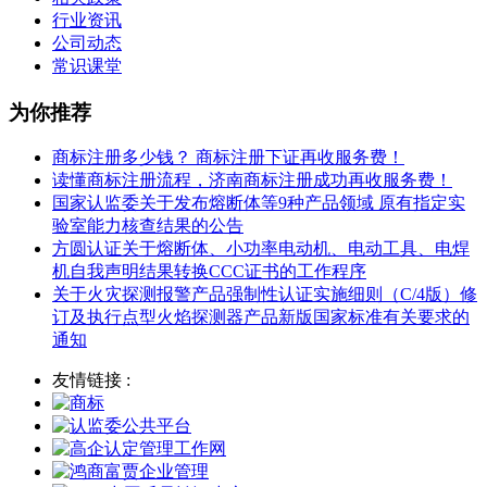
行业资讯
公司动态
常识课堂
为你推荐
商标注册多少钱？ 商标注册下证再收服务费！
读懂商标注册流程，济南商标注册成功再收服务费！
国家认监委关于发布熔断体等9种产品领域 原有指定实
验室能力核查结果的公告
方圆认证关于熔断体、小功率电动机、电动工具、电焊
机自我声明结果转换CCC证书的工作程序
关于火灾探测报警产品强制性认证实施细则（C/4版）修
订及执行点型火焰探测器产品新版国家标准有关要求的
通知
友情链接 :