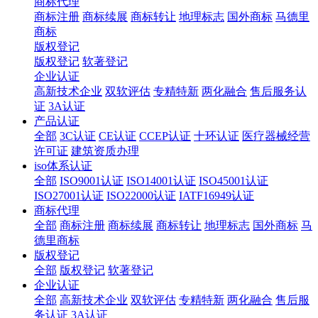
商标代理
商标注册
商标续展
商标转让
地理标志
国外商标
马德里
商标
版权登记
版权登记
软著登记
企业认证
高新技术企业
双软评估
专精特新
两化融合
售后服务认
证
3A认证
产品认证
全部
3C认证
CE认证
CCEP认证
十环认证
医疗器械经营
许可证
建筑资质办理
iso体系认证
全部
ISO9001认证
ISO14001认证
ISO45001认证
ISO27001认证
ISO22000认证
IATF16949认证
商标代理
全部
商标注册
商标续展
商标转让
地理标志
国外商标
马
德里商标
版权登记
全部
版权登记
软著登记
企业认证
全部
高新技术企业
双软评估
专精特新
两化融合
售后服
务认证
3A认证