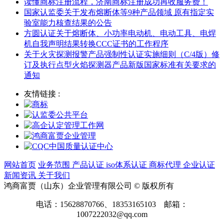
读懂商标注册流程，济南商标注册成功再收服务费！
国家认监委关于发布熔断体等9种产品领域 原有指定实
验室能力核查结果的公告
方圆认证关于熔断体、小功率电动机、电动工具、电焊
机自我声明结果转换CCC证书的工作程序
关于火灾探测报警产品强制性认证实施细则（C/4版）修
订及执行点型火焰探测器产品新版国家标准有关要求的
通知
友情链接 :
网站首页
业务范围
产品认证
iso体系认证
商标代理
企业认证
新闻资讯
关于我们
鸿商富贾（山东）企业管理有限公司 © 版权所有
电话：15628870766、18353165103 邮箱：
1007222032@qq.com