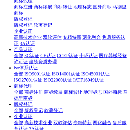
商标代理
商标注册
商标续展
商标转让
地理标志
国外商标
马德里
商标
版权登记
版权登记
软著登记
企业认证
高新技术企业
双软评估
专精特新
两化融合
售后服务认
证
3A认证
产品认证
全部
3C认证
CE认证
CCEP认证
十环认证
医疗器械经营
许可证
建筑资质办理
iso体系认证
全部
ISO9001认证
ISO14001认证
ISO45001认证
ISO27001认证
ISO22000认证
IATF16949认证
商标代理
全部
商标注册
商标续展
商标转让
地理标志
国外商标
马
德里商标
版权登记
全部
版权登记
软著登记
企业认证
全部
高新技术企业
双软评估
专精特新
两化融合
售后服
务认证
3A认证