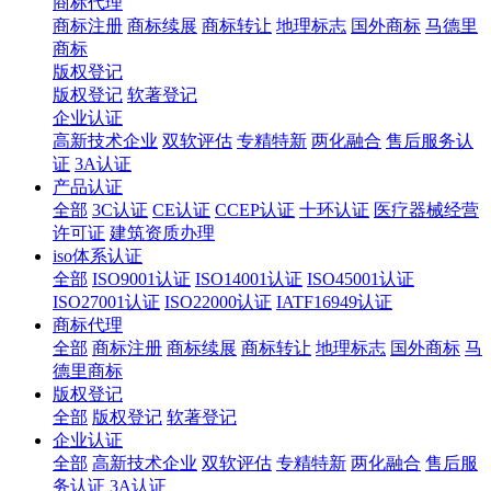
商标代理
商标注册
商标续展
商标转让
地理标志
国外商标
马德里
商标
版权登记
版权登记
软著登记
企业认证
高新技术企业
双软评估
专精特新
两化融合
售后服务认
证
3A认证
产品认证
全部
3C认证
CE认证
CCEP认证
十环认证
医疗器械经营
许可证
建筑资质办理
iso体系认证
全部
ISO9001认证
ISO14001认证
ISO45001认证
ISO27001认证
ISO22000认证
IATF16949认证
商标代理
全部
商标注册
商标续展
商标转让
地理标志
国外商标
马
德里商标
版权登记
全部
版权登记
软著登记
企业认证
全部
高新技术企业
双软评估
专精特新
两化融合
售后服
务认证
3A认证