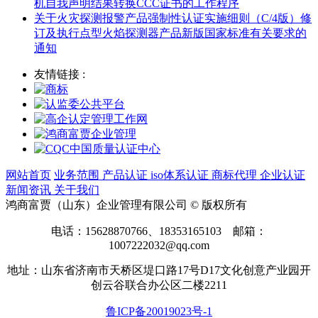
机自我声明结果转换CCC证书的工作程序
关于火灾探测报警产品强制性认证实施细则（C/4版）修
订及执行点型火焰探测器产品新版国家标准有关要求的
通知
友情链接 :
网站首页
业务范围
产品认证
iso体系认证
商标代理
企业认证
新闻资讯
关于我们
鸿商富贾（山东）企业管理有限公司 © 版权所有
电话：15628870766、18353165103 邮箱：
1007222032@qq.com
地址：山东省济南市天桥区堤口路17号D17文化创意产业园开
创云谷联合办公区二楼2211
鲁ICP备20019023号-1