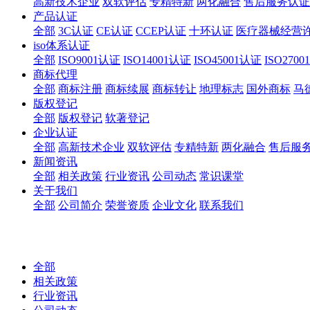
高新技术企业
双软评估
专精特新
两化融合
售后服务认证
产品认证
全部
3C认证
CE认证
CCEP认证
十环认证
医疗器械经营
iso体系认证
全部
ISO9001认证
ISO14001认证
ISO45001认证
ISO270
商标代理
全部
商标注册
商标续展
商标转让
地理标志
国外商标
马
版权登记
全部
版权登记
软著登记
企业认证
全部
高新技术企业
双软评估
专精特新
两化融合
售后服
新闻资讯
全部
相关政策
行业资讯
公司动态
常识课堂
关于我们
全部
公司简介
荣誉资质
企业文化
联系我们
全部
相关政策
行业资讯