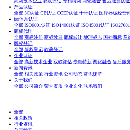
高新技术企业
双软评估
专精特新
两化融合
售后服务认证
产品认证
全部
3C认证
CE认证
CCEP认证
十环认证
医疗器械经营
iso体系认证
全部
ISO9001认证
ISO14001认证
ISO45001认证
ISO270
商标代理
全部
商标注册
商标续展
商标转让
地理标志
国外商标
马
版权登记
全部
版权登记
软著登记
企业认证
全部
高新技术企业
双软评估
专精特新
两化融合
售后服
新闻资讯
全部
相关政策
行业资讯
公司动态
常识课堂
关于我们
全部
公司简介
荣誉资质
企业文化
联系我们
全部
相关政策
行业资讯