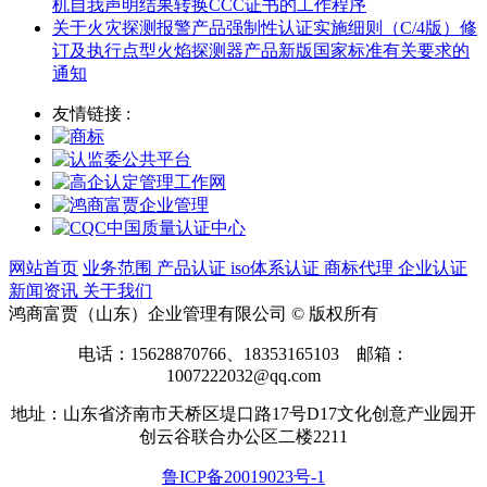
机自我声明结果转换CCC证书的工作程序
关于火灾探测报警产品强制性认证实施细则（C/4版）修
订及执行点型火焰探测器产品新版国家标准有关要求的
通知
友情链接 :
网站首页
业务范围
产品认证
iso体系认证
商标代理
企业认证
新闻资讯
关于我们
鸿商富贾（山东）企业管理有限公司 © 版权所有
电话：15628870766、18353165103 邮箱：
1007222032@qq.com
地址：山东省济南市天桥区堤口路17号D17文化创意产业园开
创云谷联合办公区二楼2211
鲁ICP备20019023号-1