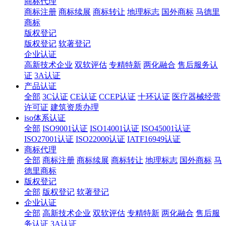
商标代理
商标注册
商标续展
商标转让
地理标志
国外商标
马德里
商标
版权登记
版权登记
软著登记
企业认证
高新技术企业
双软评估
专精特新
两化融合
售后服务认
证
3A认证
产品认证
全部
3C认证
CE认证
CCEP认证
十环认证
医疗器械经营
许可证
建筑资质办理
iso体系认证
全部
ISO9001认证
ISO14001认证
ISO45001认证
ISO27001认证
ISO22000认证
IATF16949认证
商标代理
全部
商标注册
商标续展
商标转让
地理标志
国外商标
马
德里商标
版权登记
全部
版权登记
软著登记
企业认证
全部
高新技术企业
双软评估
专精特新
两化融合
售后服
务认证
3A认证