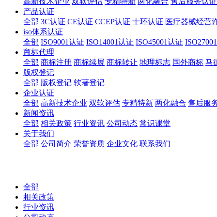
高新技术企业
双软评估
专精特新
两化融合
售后服务认证
产品认证
全部
3C认证
CE认证
CCEP认证
十环认证
医疗器械经营
iso体系认证
全部
ISO9001认证
ISO14001认证
ISO45001认证
ISO270
商标代理
全部
商标注册
商标续展
商标转让
地理标志
国外商标
马
版权登记
全部
版权登记
软著登记
企业认证
全部
高新技术企业
双软评估
专精特新
两化融合
售后服
新闻资讯
全部
相关政策
行业资讯
公司动态
常识课堂
关于我们
全部
公司简介
荣誉资质
企业文化
联系我们
全部
相关政策
行业资讯