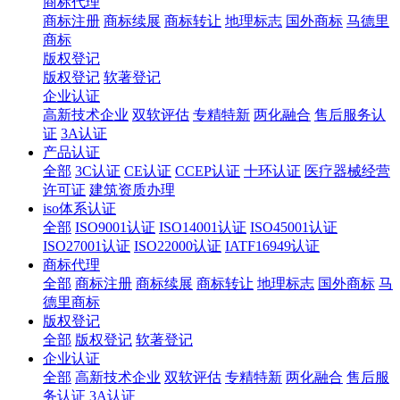
商标代理
商标注册
商标续展
商标转让
地理标志
国外商标
马德里
商标
版权登记
版权登记
软著登记
企业认证
高新技术企业
双软评估
专精特新
两化融合
售后服务认
证
3A认证
产品认证
全部
3C认证
CE认证
CCEP认证
十环认证
医疗器械经营
许可证
建筑资质办理
iso体系认证
全部
ISO9001认证
ISO14001认证
ISO45001认证
ISO27001认证
ISO22000认证
IATF16949认证
商标代理
全部
商标注册
商标续展
商标转让
地理标志
国外商标
马
德里商标
版权登记
全部
版权登记
软著登记
企业认证
全部
高新技术企业
双软评估
专精特新
两化融合
售后服
务认证
3A认证