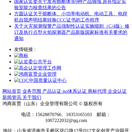
国家认监委关于发布熔断体等9种产品领域 原有指定实
验室能力核查结果的公告
方圆认证关于熔断体、小功率电动机、电动工具、电焊
机自我声明结果转换CCC证书的工作程序
关于火灾探测报警产品强制性认证实施细则（C/4版）修
订及执行点型火焰探测器产品新版国家标准有关要求的
通知
友情链接 :
网站首页
业务范围
产品认证
iso体系认证
商标代理
企业认证
新闻资讯
关于我们
鸿商富贾（山东）企业管理有限公司 © 版权所有
电话：15628870766、18353165103 邮箱：
1007222032@qq.com
地址：山东省济南市天桥区堤口路17号D17文化创意产业园开