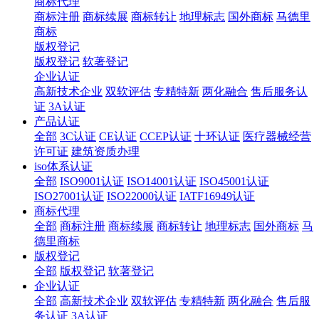
商标代理
商标注册
商标续展
商标转让
地理标志
国外商标
马德里
商标
版权登记
版权登记
软著登记
企业认证
高新技术企业
双软评估
专精特新
两化融合
售后服务认
证
3A认证
产品认证
全部
3C认证
CE认证
CCEP认证
十环认证
医疗器械经营
许可证
建筑资质办理
iso体系认证
全部
ISO9001认证
ISO14001认证
ISO45001认证
ISO27001认证
ISO22000认证
IATF16949认证
商标代理
全部
商标注册
商标续展
商标转让
地理标志
国外商标
马
德里商标
版权登记
全部
版权登记
软著登记
企业认证
全部
高新技术企业
双软评估
专精特新
两化融合
售后服
务认证
3A认证