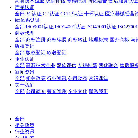
高新技术企业
双软评估
专精特新
两化融合
售后服务认证
产品认证
全部
3C认证
CE认证
CCEP认证
十环认证
医疗器械经营
iso体系认证
全部
ISO9001认证
ISO14001认证
ISO45001认证
ISO270
商标代理
全部
商标注册
商标续展
商标转让
地理标志
国外商标
马
版权登记
全部
版权登记
软著登记
企业认证
全部
高新技术企业
双软评估
专精特新
两化融合
售后服
新闻资讯
全部
相关政策
行业资讯
公司动态
常识课堂
关于我们
全部
公司简介
荣誉资质
企业文化
联系我们
全部
相关政策
行业资讯