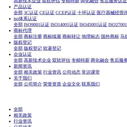
高新技术企业
双软评估
专精特新
两化融合
售后服务认证
产品认证
全部
3C认证
CE认证
CCEP认证
十环认证
医疗器械经营
iso体系认证
全部
ISO9001认证
ISO14001认证
ISO45001认证
ISO270
商标代理
全部
商标注册
商标续展
商标转让
地理标志
国外商标
马
版权登记
全部
版权登记
软著登记
企业认证
全部
高新技术企业
双软评估
专精特新
两化融合
售后服
新闻资讯
全部
相关政策
行业资讯
公司动态
常识课堂
关于我们
全部
公司简介
荣誉资质
企业文化
联系我们
全部
相关政策
行业资讯