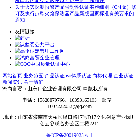
机自我声明结果转换CCC证书的工作程序
关于火灾探测报警产品强制性认证实施细则（C/4版）修
订及执行点型火焰探测器产品新版国家标准有关要求的
通知
友情链接 :
网站首页
业务范围
产品认证
iso体系认证
商标代理
企业认证
新闻资讯
关于我们
鸿商富贾（山东）企业管理有限公司 © 版权所有
电话：15628870766、18353165103 邮箱：
1007222032@qq.com
地址：山东省济南市天桥区堤口路17号D17文化创意产业园开
创云谷联合办公区二楼2211
鲁ICP备20019023号-1