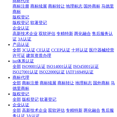
商标代理
商标注册
商标续展
商标转让
地理标志
国外商标
马德里
商标
版权登记
版权登记
软著登记
企业认证
高新技术企业
双软评估
专精特新
两化融合
售后服务认
证
3A认证
产品认证
全部
3C认证
CE认证
CCEP认证
十环认证
医疗器械经营
许可证
建筑资质办理
iso体系认证
全部
ISO9001认证
ISO14001认证
ISO45001认证
ISO27001认证
ISO22000认证
IATF16949认证
商标代理
全部
商标注册
商标续展
商标转让
地理标志
国外商标
马
德里商标
版权登记
全部
版权登记
软著登记
企业认证
全部
高新技术企业
双软评估
专精特新
两化融合
售后服
务认证
3A认证