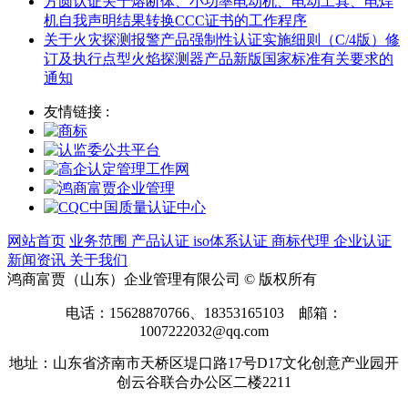
方圆认证关于熔断体、小功率电动机、电动工具、电焊
机自我声明结果转换CCC证书的工作程序
关于火灾探测报警产品强制性认证实施细则（C/4版）修
订及执行点型火焰探测器产品新版国家标准有关要求的
通知
友情链接 :
网站首页
业务范围
产品认证
iso体系认证
商标代理
企业认证
新闻资讯
关于我们
鸿商富贾（山东）企业管理有限公司 © 版权所有
电话：15628870766、18353165103 邮箱：
1007222032@qq.com
地址：山东省济南市天桥区堤口路17号D17文化创意产业园开
创云谷联合办公区二楼2211