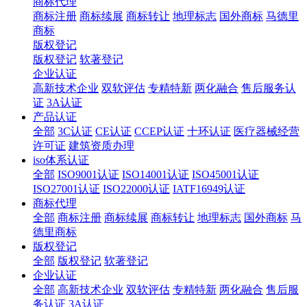
商标代理
商标注册
商标续展
商标转让
地理标志
国外商标
马德里
商标
版权登记
版权登记
软著登记
企业认证
高新技术企业
双软评估
专精特新
两化融合
售后服务认
证
3A认证
产品认证
全部
3C认证
CE认证
CCEP认证
十环认证
医疗器械经营
许可证
建筑资质办理
iso体系认证
全部
ISO9001认证
ISO14001认证
ISO45001认证
ISO27001认证
ISO22000认证
IATF16949认证
商标代理
全部
商标注册
商标续展
商标转让
地理标志
国外商标
马
德里商标
版权登记
全部
版权登记
软著登记
企业认证
全部
高新技术企业
双软评估
专精特新
两化融合
售后服
务认证
3A认证