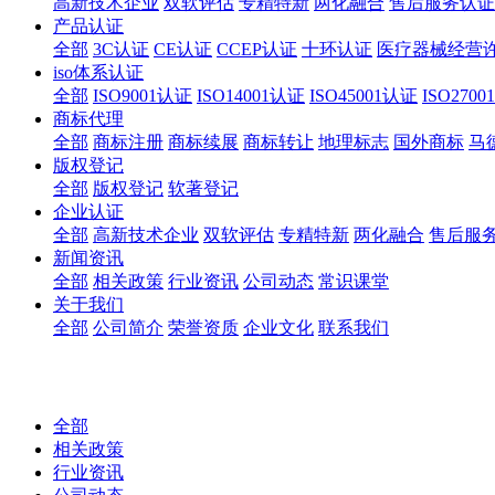
高新技术企业
双软评估
专精特新
两化融合
售后服务认证
产品认证
全部
3C认证
CE认证
CCEP认证
十环认证
医疗器械经营
iso体系认证
全部
ISO9001认证
ISO14001认证
ISO45001认证
ISO270
商标代理
全部
商标注册
商标续展
商标转让
地理标志
国外商标
马
版权登记
全部
版权登记
软著登记
企业认证
全部
高新技术企业
双软评估
专精特新
两化融合
售后服
新闻资讯
全部
相关政策
行业资讯
公司动态
常识课堂
关于我们
全部
公司简介
荣誉资质
企业文化
联系我们
全部
相关政策
行业资讯