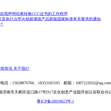
自我声明结果转换CCC证书的工作程序
修订及执行点型火焰探测器产品新版国家标准有关要求的通知
？
新闻资讯
关于我们
电话：15628870766、18353165103 邮箱：1007222032@qq.com
省济南市天桥区堤口路17号D17文化创意产业园开创云谷联合办公区
鲁ICP备20019023号-1