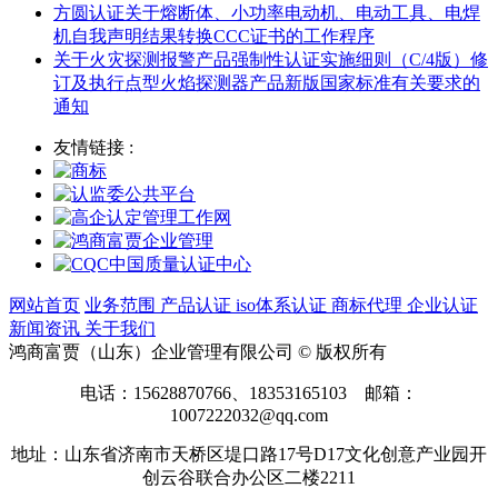
方圆认证关于熔断体、小功率电动机、电动工具、电焊
机自我声明结果转换CCC证书的工作程序
关于火灾探测报警产品强制性认证实施细则（C/4版）修
订及执行点型火焰探测器产品新版国家标准有关要求的
通知
友情链接 :
网站首页
业务范围
产品认证
iso体系认证
商标代理
企业认证
新闻资讯
关于我们
鸿商富贾（山东）企业管理有限公司 © 版权所有
电话：15628870766、18353165103 邮箱：
1007222032@qq.com
地址：山东省济南市天桥区堤口路17号D17文化创意产业园开
创云谷联合办公区二楼2211