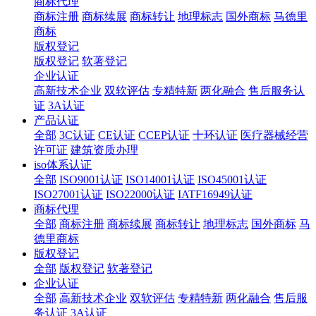
商标代理
商标注册
商标续展
商标转让
地理标志
国外商标
马德里
商标
版权登记
版权登记
软著登记
企业认证
高新技术企业
双软评估
专精特新
两化融合
售后服务认
证
3A认证
产品认证
全部
3C认证
CE认证
CCEP认证
十环认证
医疗器械经营
许可证
建筑资质办理
iso体系认证
全部
ISO9001认证
ISO14001认证
ISO45001认证
ISO27001认证
ISO22000认证
IATF16949认证
商标代理
全部
商标注册
商标续展
商标转让
地理标志
国外商标
马
德里商标
版权登记
全部
版权登记
软著登记
企业认证
全部
高新技术企业
双软评估
专精特新
两化融合
售后服
务认证
3A认证