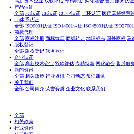
高新技术企业
双软评估
专精特新
两化融合
售后服务认证
产品认证
全部
3C认证
CE认证
CCEP认证
十环认证
医疗器械经营
iso体系认证
全部
ISO9001认证
ISO14001认证
ISO45001认证
ISO270
商标代理
全部
商标注册
商标续展
商标转让
地理标志
国外商标
马
版权登记
全部
版权登记
软著登记
企业认证
全部
高新技术企业
双软评估
专精特新
两化融合
售后服
新闻资讯
全部
相关政策
行业资讯
公司动态
常识课堂
关于我们
全部
公司简介
荣誉资质
企业文化
联系我们
全部
相关政策
行业资讯