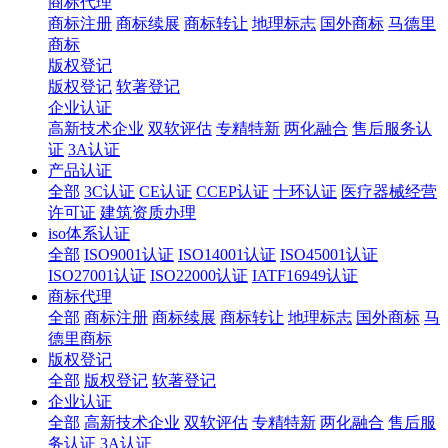
商标代理
商标注册
商标续展
商标转让
地理标志
国外商标
马德里
商标
版权登记
版权登记
软著登记
企业认证
高新技术企业
双软评估
专精特新
两化融合
售后服务认
证
3A认证
产品认证
全部
3C认证
CE认证
CCEP认证
十环认证
医疗器械经营
许可证
建筑资质办理
iso体系认证
全部
ISO9001认证
ISO14001认证
ISO45001认证
ISO27001认证
ISO22000认证
IATF16949认证
商标代理
全部
商标注册
商标续展
商标转让
地理标志
国外商标
马
德里商标
版权登记
全部
版权登记
软著登记
企业认证
全部
高新技术企业
双软评估
专精特新
两化融合
售后服
务认证
3A认证