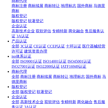
商标代理
商标注册
商标续展
商标转让
地理标志
国外商标
马德里
商标
版权登记
版权登记
软著登记
企业认证
高新技术企业
双软评估
专精特新
两化融合
售后服务认
证
3A认证
产品认证
全部
3C认证
CE认证
CCEP认证
十环认证
医疗器械经营
许可证
建筑资质办理
iso体系认证
全部
ISO9001认证
ISO14001认证
ISO45001认证
ISO27001认证
ISO22000认证
IATF16949认证
商标代理
全部
商标注册
商标续展
商标转让
地理标志
国外商标
马
德里商标
版权登记
全部
版权登记
软著登记
企业认证
全部
高新技术企业
双软评估
专精特新
两化融合
售后服
务认证
3A认证