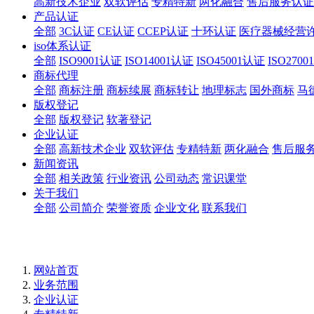
高新技术企业
双软评估
专精特新
两化融合
售后服务认证
产品认证
全部
3C认证
CE认证
CCEP认证
十环认证
医疗器械经营
iso体系认证
全部
ISO9001认证
ISO14001认证
ISO45001认证
ISO270
商标代理
全部
商标注册
商标续展
商标转让
地理标志
国外商标
马
版权登记
全部
版权登记
软著登记
企业认证
全部
高新技术企业
双软评估
专精特新
两化融合
售后服
新闻资讯
全部
相关政策
行业资讯
公司动态
常识课堂
关于我们
全部
公司简介
荣誉资质
企业文化
联系我们
网站首页
业务范围
企业认证