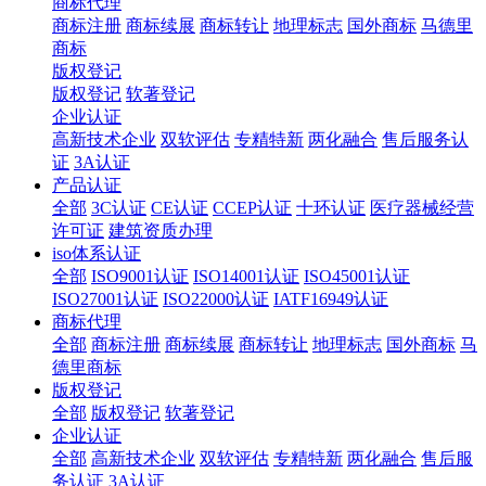
商标代理
商标注册
商标续展
商标转让
地理标志
国外商标
马德里
商标
版权登记
版权登记
软著登记
企业认证
高新技术企业
双软评估
专精特新
两化融合
售后服务认
证
3A认证
产品认证
全部
3C认证
CE认证
CCEP认证
十环认证
医疗器械经营
许可证
建筑资质办理
iso体系认证
全部
ISO9001认证
ISO14001认证
ISO45001认证
ISO27001认证
ISO22000认证
IATF16949认证
商标代理
全部
商标注册
商标续展
商标转让
地理标志
国外商标
马
德里商标
版权登记
全部
版权登记
软著登记
企业认证
全部
高新技术企业
双软评估
专精特新
两化融合
售后服
务认证
3A认证