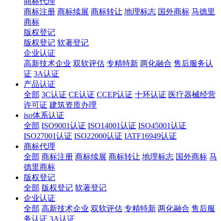
商标代理
商标注册
商标续展
商标转让
地理标志
国外商标
马德里
商标
版权登记
版权登记
软著登记
企业认证
高新技术企业
双软评估
专精特新
两化融合
售后服务认
证
3A认证
产品认证
全部
3C认证
CE认证
CCEP认证
十环认证
医疗器械经营
许可证
建筑资质办理
iso体系认证
全部
ISO9001认证
ISO14001认证
ISO45001认证
ISO27001认证
ISO22000认证
IATF16949认证
商标代理
全部
商标注册
商标续展
商标转让
地理标志
国外商标
马
德里商标
版权登记
全部
版权登记
软著登记
企业认证
全部
高新技术企业
双软评估
专精特新
两化融合
售后服
务认证
3A认证