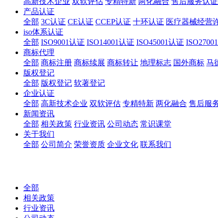
高新技术企业
双软评估
专精特新
两化融合
售后服务认证
产品认证
全部
3C认证
CE认证
CCEP认证
十环认证
医疗器械经营
iso体系认证
全部
ISO9001认证
ISO14001认证
ISO45001认证
ISO270
商标代理
全部
商标注册
商标续展
商标转让
地理标志
国外商标
马
版权登记
全部
版权登记
软著登记
企业认证
全部
高新技术企业
双软评估
专精特新
两化融合
售后服
新闻资讯
全部
相关政策
行业资讯
公司动态
常识课堂
关于我们
全部
公司简介
荣誉资质
企业文化
联系我们
全部
相关政策
行业资讯